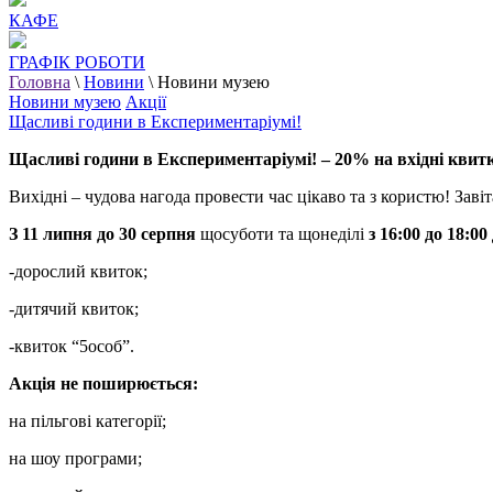
КАФЕ
ГРАФІК РОБОТИ
Головна
\
Новини
\
Новини музею
Новини музею
Акції
Щасливі години в Експериментаріумі!
Щасливі години в Експериментаріумі! – 20% на вхідні квит
Вихідні – чудова нагода провести час цікаво та з користю! Зав
З 11 липня до 30 серпня
щосуботи та щонеділі
з 16:00 до 18:00
-дорослий квиток;
-дитячий квиток;
-квиток “5особ”.
Акція не поширюється:
на пільгові категорії;
на шоу програми;