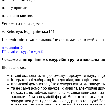
на шоу-програми,
на
онлайн-квитки.
Чекаємо на вас за адресою:
м. Київ, вул. Борщагівська 154
Проведіть літо цікаво, відкривайте світ науки та отримуйте не
докладніше
Шкільні екскурсії в музеї!
Чекаємо з нетерпінням екскурсійні групи з навчальних
Що вас чекає:
цікаві експонати, які допоможуть зрозуміти науку в д
інтерактивні лабораторії та досліди, що зацікавлять
вражаючі демонстрації та експерименти, які занурять 
та не забуваємо про наукові хімічні та електричні шо
покажуть, як вибухи, вогонь і блискавки виникають 
захопливій та зрозумілій формі. Вони точно запалять
зануритися у світ дивовижних відкриттів та науки! З