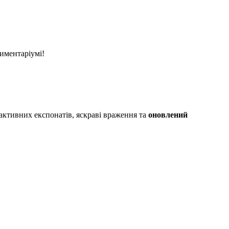
иментаріумі!
активних експонатів, яскраві враження та
оновлений