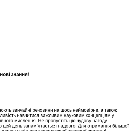
нові знання!
ворюють звичайні речовини на щось неймовірне, а також
ожливість навчитися важливим науковим концепціям у
тивного мислення. Не пропустіть цю чудову нагоду
 що цей день запам’ятається надовго! Для отримання більшої