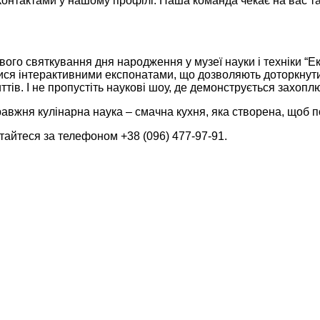
 контактами у нашому профілі. Наша команда чекає на вас т
ливого святкування дня народження у музеї науки і техніки “
ся інтерактивними експонатами, що дозволяють доторкнутися
тів. І не пропустіть наукові шоу, де демонструється захоплю
авжня кулінарна наука – смачна кухня, яка створена, щоб 
айтеся за телефоном +38 (096) 477-97-91.