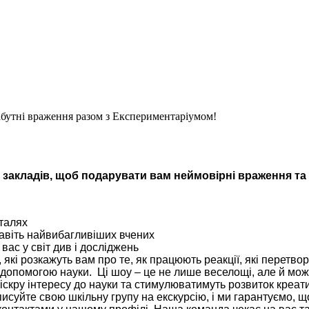
забутні враження разом з Експериментаріумом!
 закладів, щоб подарувати вам неймовірні враження та 
еталях
 навіть найвибагливіших вчених
вас у світ див і досліджень
у, які розкажуть вам про те, як працюють реакції, які перет
за допомогою науки. Ці шоу – це не лише веселощі, але й м
 іскру інтересу до науки та стимулюватимуть розвиток креа
аписуйте свою шкільну групу на екскурсію, і ми гарантуємо,