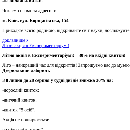
-на
онлайн-квитки.
Чекаємо на вас за адресою:
м. Київ, вул. Борщагівська, 154
Приходьте всією родиною, відкривайте світ науки, досліджуйте
докладніше
Літня акція в Експериментаріумі!
Літня акція в Експериментаріумі! – 30% на вхідні квитки!
Літо – найкращий час для відкриттів! Запрошуємо вас до музею 
Дзеркальний лабіринт.
З 8 липня до 28 серпня у будні дні діє знижка 30% на:
-дорослий квиток;
-дитячий квиток;
-квиток “5 осіб”.
Акція не поширюється:
на пільгові категорії,