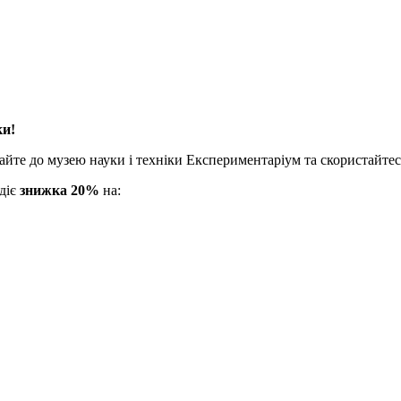
ки!
ітайте до музею науки і техніки Експериментаріум та скористайт
діє
знижка 20%
на: