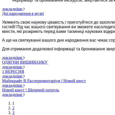
інформації та бронювання екскурсій, звертайтеся за
докладніше
Дні народження в музеї
Увімкніть свою наукову цікавість і приготуйтеся до захоп
гостей! Під час вашого святкування ви зможете насолодити
квести, які розкриють перед вами таємниці наукових відкрит
А ще на святкуванні вашого дня народження вас чекає спр
Для отримання додаткової інформації та бронювання зверт
докладніше
ОДЯГНИ ВИШИВАНКУ
докладніше
1 ВЕРЕСНЯ
докладніше
Майнкрафт В Експериментаріум ! Новий квест
докладніше
Новий квест ! Щенячий патруль
докладніше
1
2
3