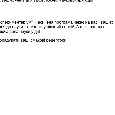
а ваших учнів для захоплюючої наукової пригоди!
Експериментаріум”! Насичена програма чекає на вас і ваших
 до науки та техніки у цікавий спосіб. А ще – запальні
юча сила науки у дії!
порадувати ваші смакові рецептори.